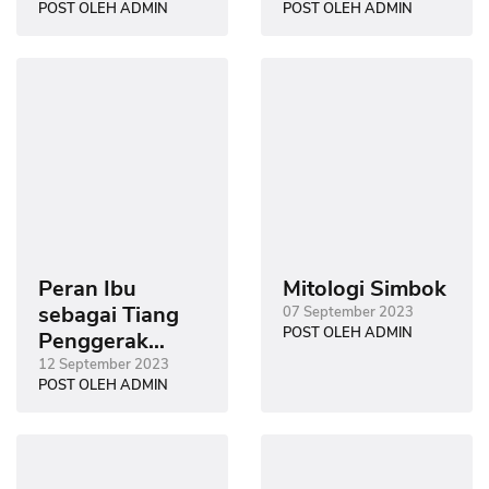
POST OLEH ADMIN
POST OLEH ADMIN
Hidup Mitoni
Peran Ibu
Mitologi Simbok
sebagai Tiang
07 September 2023
POST OLEH ADMIN
Penggerak
Dunia Modern
12 September 2023
POST OLEH ADMIN