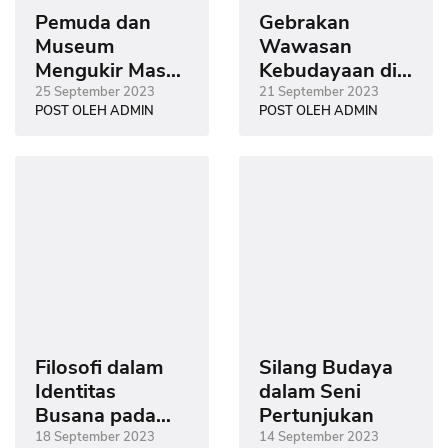
Pemuda dan
Gebrakan
Museum
Wawasan
Mengukir Masa
Kebudayaan di
Depan melalui
Era Gempuran
25 September 2023
21 September 2023
POST OLEH ADMIN
POST OLEH ADMIN
Budaya dan
Digitalisasi
Pendidikan
Filosofi dalam
Silang Budaya
Identitas
dalam Seni
Busana pada
Pertunjukan
Tradisi Daur
18 September 2023
14 September 2023