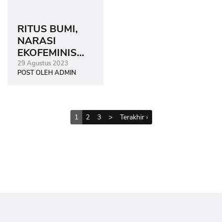
RITUS BUMI,
NARASI
EKOFEMINIS
DALAM KARYA
29 Agustus 2023
POST OLEH ADMIN
LUKIS
1
2
3
>
Terakhir ›