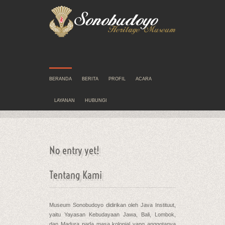
BERANDA
BERITA
PROFIL
ACARA
LAYANAN
HUBUNGI
No entry yet!
Tentang Kami
Museum Sonobudoyo didirikan oleh Java Instituut,
yaitu Yayasan Kebudayaan Jawa, Bali, Lombok,
dan Madura pada masa kolonial yang anggotanya