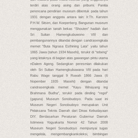
terdiri atas orang asing dan pribumi. Panitia
perencana pendirian museum dibentuk pada tahun
1931 dengan anggota antara lain: Ir.Th. Karsten
P.H.W. Sitsen, dan Koeperberg. Bangunan museum
menggunakan tanah bekas “Shouten” hadiah dari
Sri Sultan Hamengkubuwono VIII dan
pembangunannya ditandai dengan candrasengkala
memet “Buta Ngrasa Esthining Lata” yaitu tahun
1865 Jawa (tahun 1934 Masehi), terukir di “tebeng”
yang letaknya di bagian atas gawangan pintu utama
nDalem Ageng. Sedangkan peresmian dilakukan
oleh Sri Sultan Hamengkubuwana VIII pada hari
Rabu Wage tanggal 9 Ruwah 1866 Jawa (6
Nopember 1935 Masehi) dengan ditandai
candrasengkala memet “Kayu Winayang ing
Brahmana Budha”, terukir pada dinding “regol”
(gapura) Museum Sonobudoyo. Pada saat ini
Museum Negeri Sonobudoyo merupakan Unit
Pelaksana Teknis Daerah dari Dinas Kebudayaan
DIY. Berdasarkan Peraturan Gubernur Daerah
Istimewa Yogyakarta Nomor 42 Tahun 2008
Museum Negeri Sonobudoyo mempunyai tugas
mengelola, mengembangkankoleksi, bimbingan