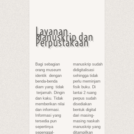
Layanan
Manuskrip dan
Perpustakaan
Bagi sebagian
manuskrip sudah
orang museum
didigitalisasi
identik dengan
sehingga tidak
benda-benda
perlu meminjam
diam yang tidak
fisik buku. Di
terjamah. Dingin
lantai 2 ruang
dan kaku. Tidak
perpus sudah
memberikan nilai
disediakan
dan informasi.
bentuk digital
Informasi yang
dari masing-
tersedia pun
masing naskah
sepertinya
manuskrip yang
sepenggal-
ditampilkan