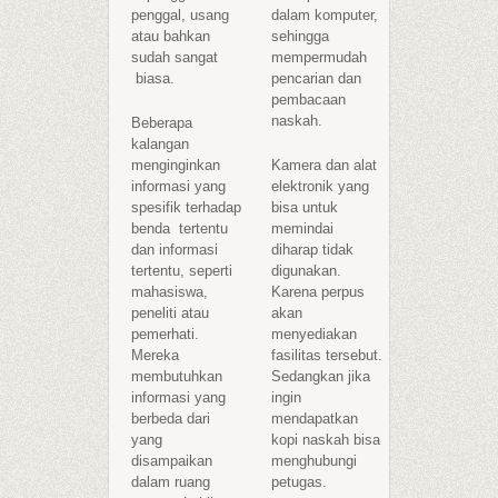
penggal, usang
dalam komputer,
atau bahkan
sehingga
sudah sangat
mempermudah
biasa.
pencarian dan
pembacaan
naskah.
Beberapa
kalangan
menginginkan
Kamera dan alat
informasi yang
elektronik yang
spesifik terhadap
bisa untuk
benda tertentu
memindai
dan informasi
diharap tidak
tertentu, seperti
digunakan.
mahasiswa,
Karena perpus
peneliti atau
akan
pemerhati.
menyediakan
Mereka
fasilitas tersebut.
membutuhkan
Sedangkan jika
informasi yang
ingin
berbeda dari
mendapatkan
yang
kopi naskah bisa
disampaikan
menghubungi
dalam ruang
petugas.