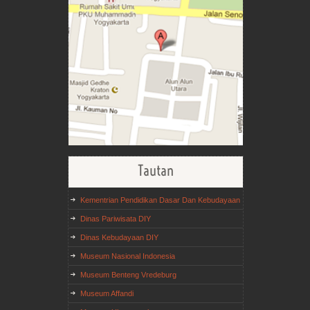
Tautan
Kementrian Pendidikan Dasar Dan Kebudayaan
Dinas Pariwisata DIY
Dinas Kebudayaan DIY
Museum Nasional Indonesia
Museum Benteng Vredeburg
Museum Affandi