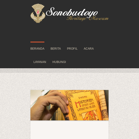
BERANDA
BERITA
PROFIL
ACARA
LAYANAN
HUBUNGI