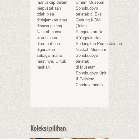
manuskrip
dalam
Umum Museum
perpustakaan
Sonobudoyo
tidak
bisa
terletak di Eks
dipinjamkan atau
Gedung KONI
dibawa pulang.
(Jalan
Naskah
hanya
Pangurakan No.
bisa dibaca
4 Yogyakarta).
ditempat
dan
Sedangkan Perpustakaan
digunakan
Naskah Museum
sebagai
mana
Sonobudoyo
mestinya. Untuk
terletak
naskah
di Museum
Sonobudoyo Unit
II (Ndalem
Condrokiranan).
Koleksi pilihan