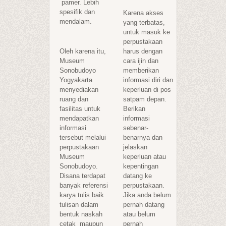
pamer. Lebih
spesifik dan
Karena akses
mendalam.
yang terbatas,
untuk masuk ke
perpustakaan
Oleh karena itu,
harus dengan
Museum
cara ijin dan
Sonobudoyo
memberikan
Yogyakarta
informasi diri dan
menyediakan
keperluan di pos
ruang dan
satpam depan.
fasilitas untuk
Berikan
mendapatkan
informasi
informasi
sebenar-
tersebut melalui
benarnya dan
perpustakaan
jelaskan
Museum
keperluan atau
Sonobudoyo.
kepentingan
Disana terdapat
datang ke
banyak referensi
perpustakaan.
karya tulis baik
Jika anda belum
tulisan dalam
pernah datang
bentuk naskah
atau belum
cetak maupun
pernah