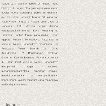
(tahun 1934 Masehi), terukir di “tebeng” yang
letaknya di bagian atas gawangan pintu utama
nDalem Ageng. Sedangkan peresmian dilakukan
oleh Sri Sultan Hamengkubuwana VIII pada hari
Rabu Wage tanggal 9 Ruwah 1866 Jawa (6
Nopember 1935 Masehi) dengan ditandai
candrasengkala memet “Kayu Winayang ing
Brahmana Budha”, terukir pada dinding “regol”
(gapura) Museum Sonobudoyo. Pada saat ini
Museum Negeri Sonobudoyo merupakan Unit
Pelaksana Teknis Daerah dari Dinas
Kebudayaan DIY. Berdasarkan Peraturan
Gubernur Daerah Istimewa Yogyakarta Nomor
42 Tahun 2008 Museum Negeri Sonobudoyo
mempunyai tugas mengelola,
mengembangkankoleksi, bimbingan edukatif,
mendokumentasikan dan mempublikasikan
benda-benda koleksi museum yang mempunyai
nilai budaya dan ilmiah.
Categories