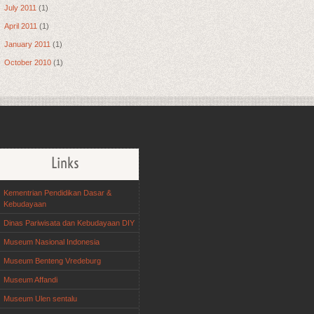
July 2011
(1)
April 2011
(1)
January 2011
(1)
October 2010
(1)
Links
Kementrian Pendidikan Dasar &
Kebudayaan
Dinas Pariwisata dan Kebudayaan DIY
Museum Nasional Indonesia
Museum Benteng Vredeburg
Museum Affandi
Museum Ulen sentalu