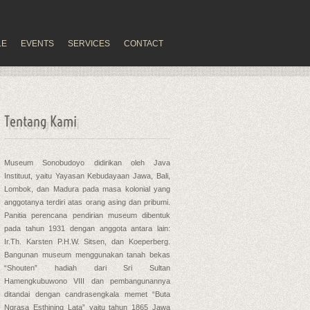
LE
EVENTS
SERVICES
CONTACT
Tentang Kami
Museum Sonobudoyo didirikan oleh Java
Instituut, yaitu Yayasan Kebudayaan Jawa, Bali,
Lombok, dan Madura pada masa kolonial yang
anggotanya terdiri atas orang asing dan pribumi.
Panitia perencana pendirian museum dibentuk
pada tahun 1931 dengan anggota antara lain:
Ir.Th. Karsten P.H.W. Sitsen, dan Koeperberg.
Bangunan museum menggunakan tanah bekas
“Shouten” hadiah dari Sri Sultan
Hamengkubuwono VIII dan pembangunannya
ditandai dengan candrasengkala memet “Buta
Ngrasa Esthining Lata” yaitu tahun 1865 Jawa