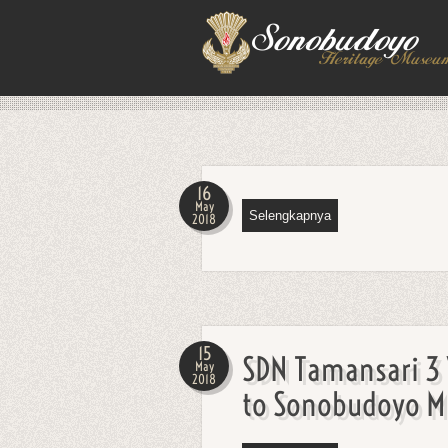
16
May
Selengkapnya
2018
15
SDN Tamansari 3 
May
2018
to Sonobudoyo 