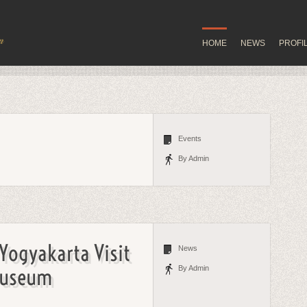
HOME
NEWS
PROFI
Events
By Admin
Yogyakarta Visit
News
Museum
By Admin