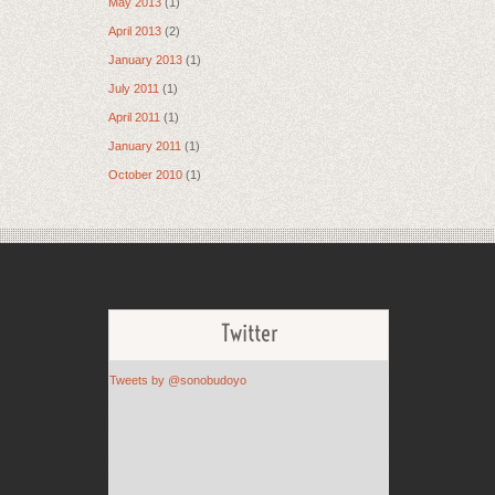
May 2013
(1)
April 2013
(2)
January 2013
(1)
July 2011
(1)
April 2011
(1)
January 2011
(1)
October 2010
(1)
Twitter
Tweets by @sonobudoyo