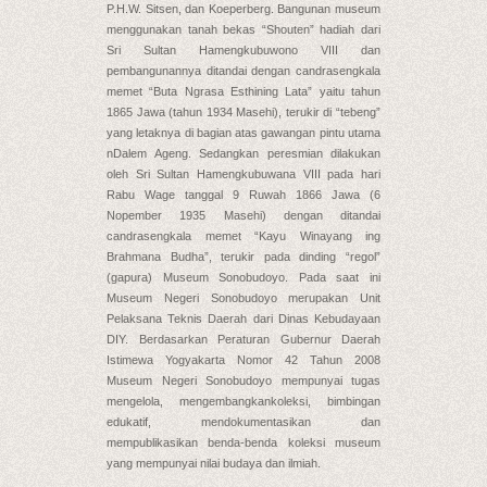
P.H.W. Sitsen, dan Koeperberg. Bangunan museum
menggunakan tanah bekas “Shouten” hadiah dari
Sri Sultan Hamengkubuwono VIII dan
pembangunannya ditandai dengan candrasengkala
memet “Buta Ngrasa Esthining Lata” yaitu tahun
1865 Jawa (tahun 1934 Masehi), terukir di “tebeng”
yang letaknya di bagian atas gawangan pintu utama
nDalem Ageng. Sedangkan peresmian dilakukan
oleh Sri Sultan Hamengkubuwana VIII pada hari
Rabu Wage tanggal 9 Ruwah 1866 Jawa (6
Nopember 1935 Masehi) dengan ditandai
candrasengkala memet “Kayu Winayang ing
Brahmana Budha”, terukir pada dinding “regol”
(gapura) Museum Sonobudoyo. Pada saat ini
Museum Negeri Sonobudoyo merupakan Unit
Pelaksana Teknis Daerah dari Dinas Kebudayaan
DIY. Berdasarkan Peraturan Gubernur Daerah
Istimewa Yogyakarta Nomor 42 Tahun 2008
Museum Negeri Sonobudoyo mempunyai tugas
mengelola, mengembangkankoleksi, bimbingan
edukatif, mendokumentasikan dan
mempublikasikan benda-benda koleksi museum
yang mempunyai nilai budaya dan ilmiah.