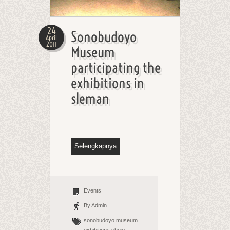
24
Sonobudoyo
April
2011
Museum
participating the
exhibitions in
sleman
Selengkapnya
Events
By Admin
sonobudoyo
museum