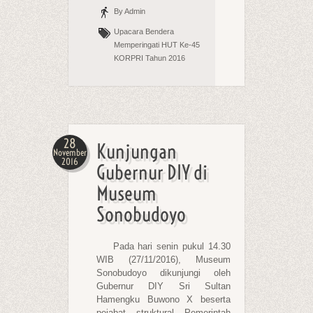
By Admin
Upacara Bendera
Memperingati HUT Ke-45
KORPRI Tahun 2016
28
Kunjungan
November
2016
Gubernur DIY di
Museum
Sonobudoyo
Pada hari senin pukul 14.30
WIB (27/11/2016), Museum
Sonobudoyo dikunjungi oleh
Gubernur DIY Sri Sultan
Hamengku Buwono X beserta
pejabat struktural Pemerintah