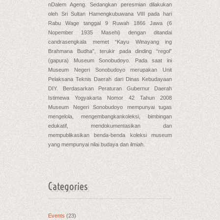
nDalem Ageng. Sedangkan peresmian dilakukan
oleh Sri Sultan Hamengkubuwana VIII pada hari
Rabu Wage tanggal 9 Ruwah 1866 Jawa (6
Nopember 1935 Masehi) dengan ditandai
candrasengkala memet “Kayu Winayang ing
Brahmana Budha”, terukir pada dinding “regol”
(gapura) Museum Sonobudoyo. Pada saat ini
Museum Negeri Sonobudoyo merupakan Unit
Pelaksana Teknis Daerah dari Dinas Kebudayaan
DIY. Berdasarkan Peraturan Gubernur Daerah
Istimewa Yogyakarta Nomor 42 Tahun 2008
Museum Negeri Sonobudoyo mempunyai tugas
mengelola, mengembangkankoleksi, bimbingan
edukatif, mendokumentasikan dan
mempublikasikan benda-benda koleksi museum
yang mempunyai nilai budaya dan ilmiah.
Categories
Events
(23)