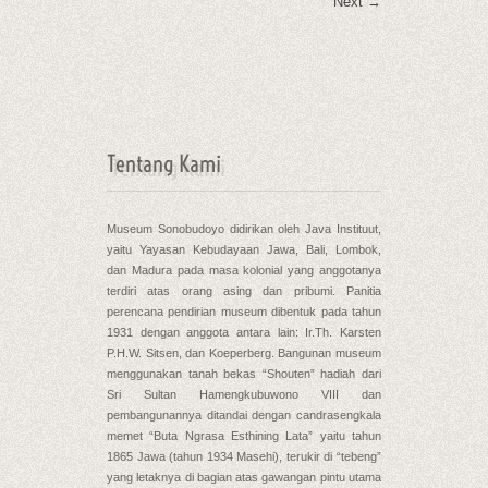
Next →
Tentang Kami
Museum Sonobudoyo didirikan oleh Java Instituut,
yaitu Yayasan Kebudayaan Jawa, Bali, Lombok,
dan Madura pada masa kolonial yang anggotanya
terdiri atas orang asing dan pribumi. Panitia
perencana pendirian museum dibentuk pada tahun
1931 dengan anggota antara lain: Ir.Th. Karsten
P.H.W. Sitsen, dan Koeperberg. Bangunan museum
menggunakan tanah bekas “Shouten” hadiah dari
Sri Sultan Hamengkubuwono VIII dan
pembangunannya ditandai dengan candrasengkala
memet “Buta Ngrasa Esthining Lata” yaitu tahun
1865 Jawa (tahun 1934 Masehi), terukir di “tebeng”
yang letaknya di bagian atas gawangan pintu utama