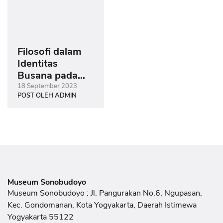
Filosofi dalam
Identitas
Busana pada
Tradisi Daur
18 September 2023
POST OLEH ADMIN
Hidup Mitoni
Museum Sonobudoyo
Museum Sonobudoyo : Jl. Pangurakan No.6, Ngupasan,
Kec. Gondomanan, Kota Yogyakarta, Daerah Istimewa
Yogyakarta 55122