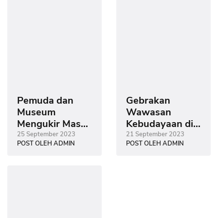
Pemuda dan
Gebrakan
Museum
Wawasan
Mengukir Masa
Kebudayaan di
Depan melalui
Era Gempuran
25 September 2023
21 September 2023
POST OLEH ADMIN
POST OLEH ADMIN
Budaya dan
Digitalisasi
Pendidikan