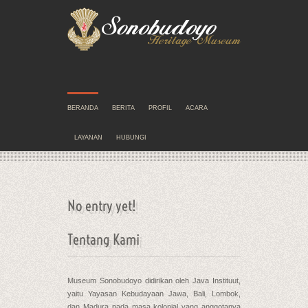
BERANDA
BERITA
PROFIL
ACARA
LAYANAN
HUBUNGI
No entry yet!
Tentang Kami
Museum Sonobudoyo didirikan oleh Java Instituut,
yaitu Yayasan Kebudayaan Jawa, Bali, Lombok,
dan Madura pada masa kolonial yang anggotanya