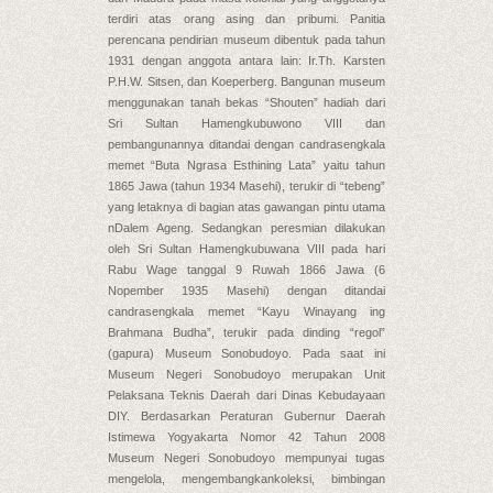
terdiri atas orang asing dan pribumi. Panitia
perencana pendirian museum dibentuk pada tahun
1931 dengan anggota antara lain: Ir.Th. Karsten
P.H.W. Sitsen, dan Koeperberg. Bangunan museum
menggunakan tanah bekas “Shouten” hadiah dari
Sri Sultan Hamengkubuwono VIII dan
pembangunannya ditandai dengan candrasengkala
memet “Buta Ngrasa Esthining Lata” yaitu tahun
1865 Jawa (tahun 1934 Masehi), terukir di “tebeng”
yang letaknya di bagian atas gawangan pintu utama
nDalem Ageng. Sedangkan peresmian dilakukan
oleh Sri Sultan Hamengkubuwana VIII pada hari
Rabu Wage tanggal 9 Ruwah 1866 Jawa (6
Nopember 1935 Masehi) dengan ditandai
candrasengkala memet “Kayu Winayang ing
Brahmana Budha”, terukir pada dinding “regol”
(gapura) Museum Sonobudoyo. Pada saat ini
Museum Negeri Sonobudoyo merupakan Unit
Pelaksana Teknis Daerah dari Dinas Kebudayaan
DIY. Berdasarkan Peraturan Gubernur Daerah
Istimewa Yogyakarta Nomor 42 Tahun 2008
Museum Negeri Sonobudoyo mempunyai tugas
mengelola, mengembangkankoleksi, bimbingan