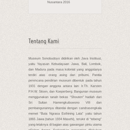
Nusantara 2016
Tentang Kami
Museum Sonobudoyo didirikan oleh Java Instituut,
yaitu Yayasan Kebudayaan Jawa, Bali, Lombok,
dan Madura pada masa kolonial yang anggotanya
terdiri atas orang asing dan pribumi. Panitia
perencana pendirian museum dibentuk pada tahun
1931 dengan anggota antara lain: Ir.Th. Karsten
P.H.W. Sitsen, dan Koeperberg. Bangunan museum
menggunakan tanah bekas “Shouten” hadiah dari
Sri Sultan Hamengkubuwono VIII dan
pembangunannya ditandai dengan candrasengkala
memet “Buta Ngrasa Esthining Lata” yaitu tahun
1865 Jawa (tahun 1934 Masehi), terukir di “tebeng”
yang letaknya di bagian atas gawangan pintu utama
nDalem Ageng. Sedangkan peresmian dilakukan