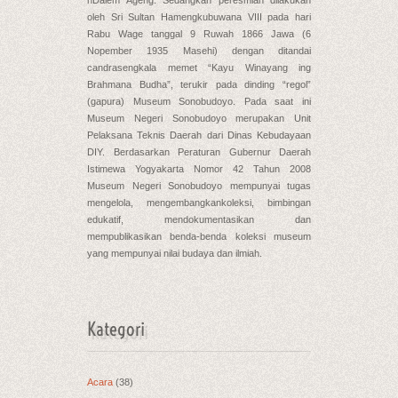
oleh Sri Sultan Hamengkubuwana VIII pada hari
Rabu Wage tanggal 9 Ruwah 1866 Jawa (6
Nopember 1935 Masehi) dengan ditandai
candrasengkala memet “Kayu Winayang ing
Brahmana Budha”, terukir pada dinding “regol”
(gapura) Museum Sonobudoyo. Pada saat ini
Museum Negeri Sonobudoyo merupakan Unit
Pelaksana Teknis Daerah dari Dinas Kebudayaan
DIY. Berdasarkan Peraturan Gubernur Daerah
Istimewa Yogyakarta Nomor 42 Tahun 2008
Museum Negeri Sonobudoyo mempunyai tugas
mengelola, mengembangkankoleksi, bimbingan
edukatif, mendokumentasikan dan
mempublikasikan benda-benda koleksi museum
yang mempunyai nilai budaya dan ilmiah.
Kategori
Acara
(38)