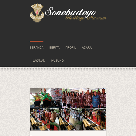
BERANDA
BERITA
PROFIL
ACARA
LAYANAN
HUBUNGI