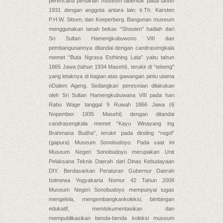
perencana pendirian museum dibentuk pada tahun
1931 dengan anggota antara lain: Ir.Th. Karsten
P.H.W. Sitsen, dan Koeperberg. Bangunan museum
menggunakan tanah bekas “Shouten” hadiah dari
Sri Sultan Hamengkubuwono VIII dan
pembangunannya ditandai dengan candrasengkala
memet “Buta Ngrasa Esthining Lata” yaitu tahun
1865 Jawa (tahun 1934 Masehi), terukir di “tebeng”
yang letaknya di bagian atas gawangan pintu utama
nDalem Ageng. Sedangkan peresmian dilakukan
oleh Sri Sultan Hamengkubuwana VIII pada hari
Rabu Wage tanggal 9 Ruwah 1866 Jawa (6
Nopember 1935 Masehi) dengan ditandai
candrasengkala memet “Kayu Winayang ing
Brahmana Budha”, terukir pada dinding “regol”
(gapura) Museum Sonobudoyo. Pada saat ini
Museum Negeri Sonobudoyo merupakan Unit
Pelaksana Teknis Daerah dari Dinas Kebudayaan
DIY. Berdasarkan Peraturan Gubernur Daerah
Istimewa Yogyakarta Nomor 42 Tahun 2008
Museum Negeri Sonobudoyo mempunyai tugas
mengelola, mengembangkankoleksi, bimbingan
edukatif, mendokumentasikan dan
mempublikasikan benda-benda koleksi museum