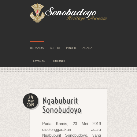
BERANDA
BERITA
PROFIL
ACARA
LAYANAN
HUBUNGI
24
Ngabuburit
May
2019
Sonobudoyo
Pada Kamis, 23 Mei 2019
diselenggarakan acara
Ngabuburit Sonobudoyo, yang