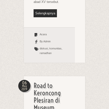
abad XV tersebut.
Selengkapnya
Acara
By Admin
diskusi, komunitas,
ramadhan
06
Road to
May
2019
Keroncong
Plesiran di
Museum