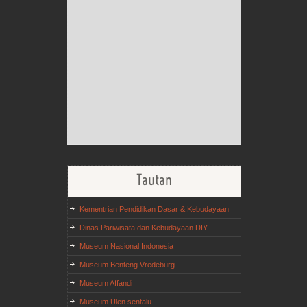
Tautan
Kementrian Pendidikan Dasar & Kebudayaan
Dinas Pariwisata dan Kebudayaan DIY
Museum Nasional Indonesia
Museum Benteng Vredeburg
Museum Affandi
Museum Ulen sentalu