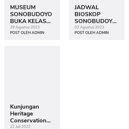
MUSEUM
JADWAL
SONOBUDOYO
BIOSKOP
BUKA KELAS
SONOBUDOYO
MEMBATIK
AGUSTUS 2023
29 Agustus 2023
02 Agustus 2023
POST OLEH ADMIN
POST OLEH ADMIN
GRATIS
Kunjungan
Heritage
Conservation
Center
22 Juli 2023