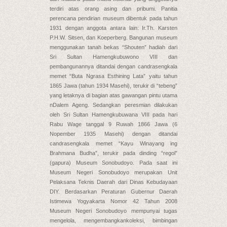
terdiri atas orang asing dan pribumi. Panitia
perencana pendirian museum dibentuk pada tahun
1931 dengan anggota antara lain: Ir.Th. Karsten
P.H.W. Sitsen, dan Koeperberg. Bangunan museum
menggunakan tanah bekas “Shouten” hadiah dari
Sri Sultan Hamengkubuwono VIII dan
pembangunannya ditandai dengan candrasengkala
memet “Buta Ngrasa Esthining Lata” yaitu tahun
1865 Jawa (tahun 1934 Masehi), terukir di “tebeng”
yang letaknya di bagian atas gawangan pintu utama
nDalem Ageng. Sedangkan peresmian dilakukan
oleh Sri Sultan Hamengkubuwana VIII pada hari
Rabu Wage tanggal 9 Ruwah 1866 Jawa (6
Nopember 1935 Masehi) dengan ditandai
candrasengkala memet “Kayu Winayang ing
Brahmana Budha”, terukir pada dinding “regol”
(gapura) Museum Sonobudoyo. Pada saat ini
Museum Negeri Sonobudoyo merupakan Unit
Pelaksana Teknis Daerah dari Dinas Kebudayaan
DIY. Berdasarkan Peraturan Gubernur Daerah
Istimewa Yogyakarta Nomor 42 Tahun 2008
Museum Negeri Sonobudoyo mempunyai tugas
mengelola, mengembangkankoleksi, bimbingan