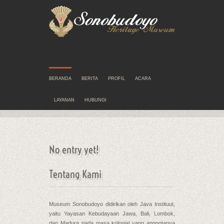
BERANDA
BERITA
PROFIL
ACARA
LAYANAN
HUBUNGI
No entry yet!
Tentang Kami
Museum Sonobudoyo didirikan oleh Java Instituut,
yaitu Yayasan Kebudayaan Jawa, Bali, Lombok,
dan Madura pada masa kolonial yang anggotanya