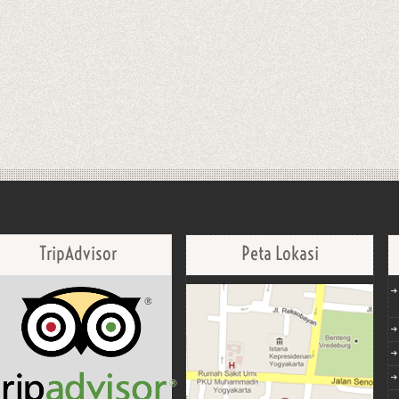
TripAdvisor
Peta Lokasi