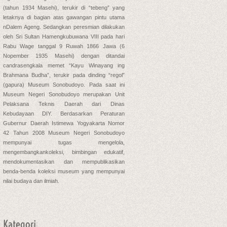
(tahun 1934 Masehi), terukir di “tebeng” yang
letaknya di bagian atas gawangan pintu utama
nDalem Ageng. Sedangkan peresmian dilakukan
oleh Sri Sultan Hamengkubuwana VIII pada hari
Rabu Wage tanggal 9 Ruwah 1866 Jawa (6
Nopember 1935 Masehi) dengan ditandai
candrasengkala memet “Kayu Winayang ing
Brahmana Budha”, terukir pada dinding “regol”
(gapura) Museum Sonobudoyo. Pada saat ini
Museum Negeri Sonobudoyo merupakan Unit
Pelaksana Teknis Daerah dari Dinas
Kebudayaan DIY. Berdasarkan Peraturan
Gubernur Daerah Istimewa Yogyakarta Nomor
42 Tahun 2008 Museum Negeri Sonobudoyo
mempunyai tugas mengelola,
mengembangkankoleksi, bimbingan edukatif,
mendokumentasikan dan mempublikasikan
benda-benda koleksi museum yang mempunyai
nilai budaya dan ilmiah.
Kategori