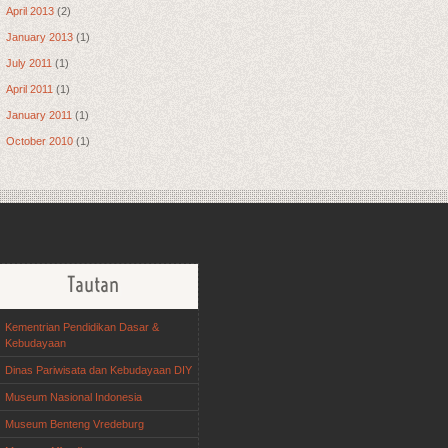
April 2013
(2)
January 2013
(1)
July 2011
(1)
April 2011
(1)
January 2011
(1)
October 2010
(1)
Tautan
Kementrian Pendidikan Dasar &
Kebudayaan
Dinas Pariwisata dan Kebudayaan DIY
Museum Nasional Indonesia
Museum Benteng Vredeburg