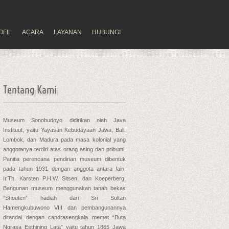
OFIL
ACARA
LAYANAN
HUBUNGI
Tentang Kami
Museum Sonobudoyo didirikan oleh Java
Instituut, yaitu Yayasan Kebudayaan Jawa, Bali,
Lombok, dan Madura pada masa kolonial yang
anggotanya terdiri atas orang asing dan pribumi.
Panitia perencana pendirian museum dibentuk
pada tahun 1931 dengan anggota antara lain:
Ir.Th. Karsten P.H.W. Sitsen, dan Koeperberg.
Bangunan museum menggunakan tanah bekas
“Shouten” hadiah dari Sri Sultan
Hamengkubuwono VIII dan pembangunannya
ditandai dengan candrasengkala memet “Buta
Ngrasa Esthining Lata” yaitu tahun 1865 Jawa