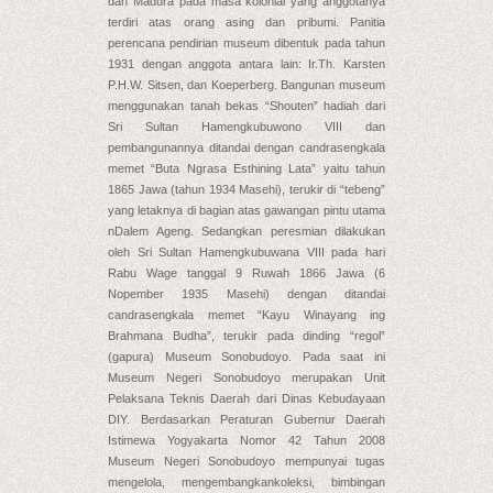
dan Madura pada masa kolonial yang anggotanya
terdiri atas orang asing dan pribumi. Panitia
perencana pendirian museum dibentuk pada tahun
1931 dengan anggota antara lain: Ir.Th. Karsten
P.H.W. Sitsen, dan Koeperberg. Bangunan museum
menggunakan tanah bekas “Shouten” hadiah dari
Sri Sultan Hamengkubuwono VIII dan
pembangunannya ditandai dengan candrasengkala
memet “Buta Ngrasa Esthining Lata” yaitu tahun
1865 Jawa (tahun 1934 Masehi), terukir di “tebeng”
yang letaknya di bagian atas gawangan pintu utama
nDalem Ageng. Sedangkan peresmian dilakukan
oleh Sri Sultan Hamengkubuwana VIII pada hari
Rabu Wage tanggal 9 Ruwah 1866 Jawa (6
Nopember 1935 Masehi) dengan ditandai
candrasengkala memet “Kayu Winayang ing
Brahmana Budha”, terukir pada dinding “regol”
(gapura) Museum Sonobudoyo. Pada saat ini
Museum Negeri Sonobudoyo merupakan Unit
Pelaksana Teknis Daerah dari Dinas Kebudayaan
DIY. Berdasarkan Peraturan Gubernur Daerah
Istimewa Yogyakarta Nomor 42 Tahun 2008
Museum Negeri Sonobudoyo mempunyai tugas
mengelola, mengembangkankoleksi, bimbingan