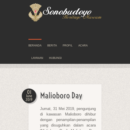
BERANDA
BERITA
PROFIL
ACARA
LAYANAN
HUBUNGI
01
Malioboro Day
June
2019
Jumat, 31 Mei 2019, pengunjung
di kawasan Malioboro dihibur
dengan penampilan-penampilan
yang disuguhkan dalam acara