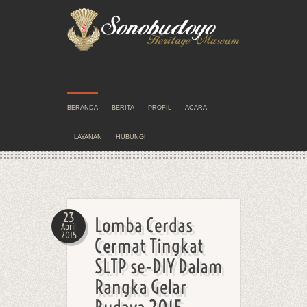
BERANDA
BERITA
PROFIL
ACARA
LAYANAN
HUBUNGI
23
Lomba Cerdas
April
2015
Cermat Tingkat
SLTP se-DIY Dalam
Rangka Gelar