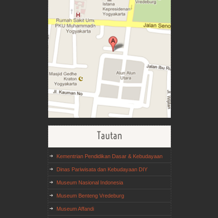
Tautan
Kementrian Pendidikan Dasar & Kebudayaan
Dinas Pariwisata dan Kebudayaan DIY
Museum Nasional Indonesia
Museum Benteng Vredeburg
Museum Affandi