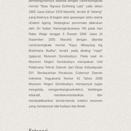
pembangunannya ditandai dengan candrasengkala
memet “Buta Ngrasa Esthining Lata” yaitu tahun
1865 Jawa (tahun 1934 Masehi), terukir di “tebeng”
yang letaknya di bagian atas gawangan pintu utama
nDalem Ageng. Sedangkan peresmian dilakukan
oleh Sri Sultan Hamengkubuwana VIII pada hari
Rabu Wage tanggal 9 Ruwah 1866 Jawa (6
Nopember 1935 Masehi) dengan ditandai
candrasengkala memet “Kayu Winayang ing
Brahmana Budha”, terukir pada dinding “regol”
(gapura) Museum Sonobudoyo. Pada saat ini
Museum Negeri Sonobudoyo merupakan Unit
Pelaksana Teknis Daerah dari Dinas Kebudayaan
DIY. Berdasarkan Peraturan Gubernur Daerah
Istimewa Yogyakarta Nomor 42 Tahun 2008
Museum Negeri Sonobudoyo mempunyai tugas
mengelola, mengembangkankoleksi, bimbingan
edukatif, mendokumentasikan dan
mempublikasikan benda-benda koleksi museum
yang mempunyai nilai budaya dan ilmiah.