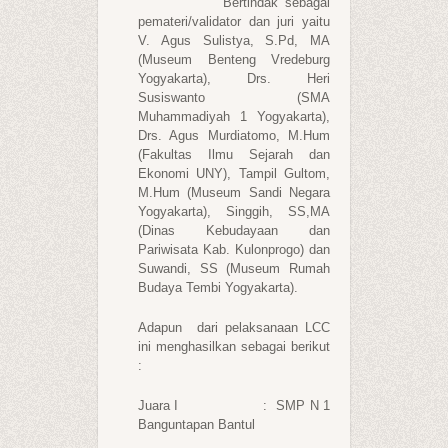
Bertindak sebagai
pemateri/validator dan juri yaitu
V. Agus Sulistya, S.Pd, MA
(Museum Benteng Vredeburg
Yogyakarta), Drs. Heri
Susiswanto (SMA
Muhammadiyah 1 Yogyakarta),
Drs. Agus Murdiatomo, M.Hum
(Fakultas Ilmu Sejarah dan
Ekonomi UNY), Tampil Gultom,
M.Hum (Museum Sandi Negara
Yogyakarta), Singgih, SS,MA
(Dinas Kebudayaan dan
Pariwisata Kab. Kulonprogo) dan
Suwandi, SS (Museum Rumah
Budaya Tembi Yogyakarta).
Adapun dari pelaksanaan LCC
ini menghasilkan sebagai berikut
:
Juara I : SMP N 1
Banguntapan Bantul