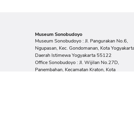
Museum Sonobudoyo
Museum Sonobudoyo : Jl. Pangurakan No.6,
Ngupasan, Kec. Gondomanan, Kota Yogyakarta
Daerah Istimewa Yogyakarta 55122
Office Sonobudoyo : Jl. Wijilan No.27D,
Panembahan, Kecamatan Kraton, Kota
Yogyakarta, Daerah Istimewa Yogyakarta 551
Email
sonobudoyomuseum@gmail.com
Telepon / Fax
(0274) 373617