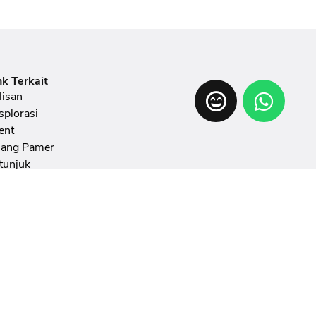
nk Terkait
lisan
splorasi
ent
ang Pamer
tunjuk
meran
AQ
doman Penulisan Artikel