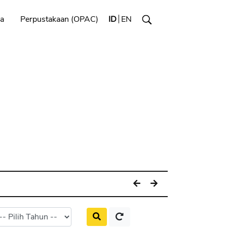
a
Perpustakaan (OPAC)
ID
EN