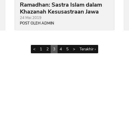
Ramadhan: Sastra Islam dalam
Khazanah Kesusastraan Jawa
24 Mei 2019
POST OLEH ADMIN
<
1
2
3
4
5
>
Terakhir ›