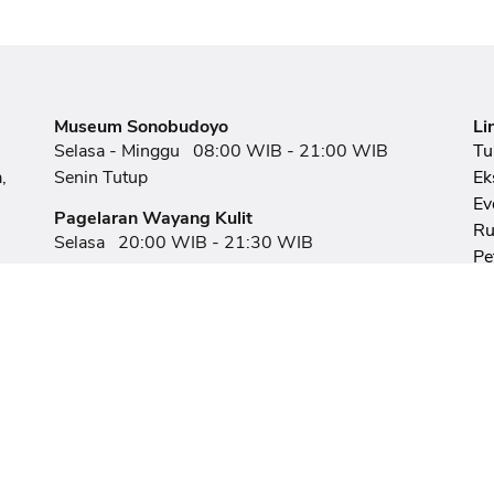
Museum Sonobudoyo
Li
Selasa - Minggu
08:00 WIB - 21:00 WIB
Tu
,
Senin Tutup
Ek
Ev
Pagelaran Wayang Kulit
Ru
Selasa
20:00 WIB - 21:30 WIB
Pe
31
Pagelaran Wayang Topeng Panji
Pa
Jum'at, Sabtu, Minggu
20:00 WIB - 21:15 WIB
F
Pe
Pagelaran Wayang Orang
Rabu & Kamis
20:00 WIB - 21:15 WIB
Bioskop Museum Sonobudoyo
Selasa - Minggu
16:00 WIB - 20:00 WIB
Pelayanan Perpustakaan