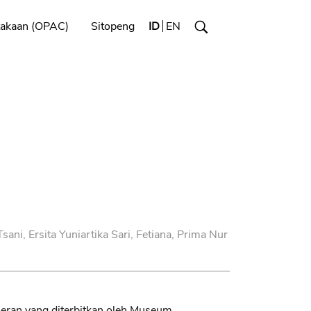
takaan (OPAC)
Sitopeng
ID
EN
ani, Ersita Yuniartika Sari, Fetiana, Prima Nur
eran yang diterbitkan oleh Museum