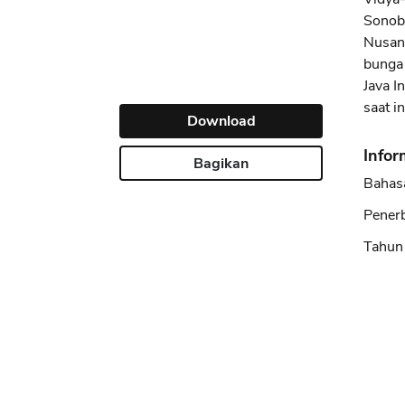
Sonobu
Nusan
bunga 
Java I
saat in
Download
Infor
Bagikan
Bahas
Penerb
Tahun