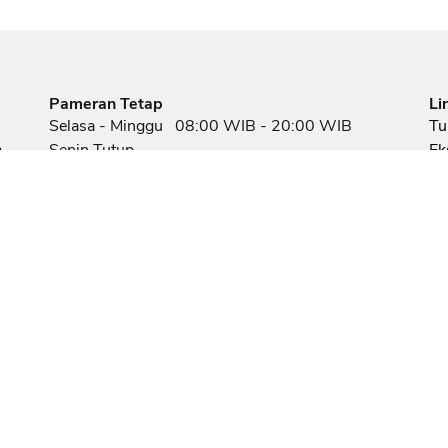
Pameran Tetap
Li
Selasa - Minggu
08:00 WIB - 20:00 WIB
Tu
,
Senin Tutup
Ek
Ev
Pagelaran Wayang Kulit
an,
Ru
Selasa
20:00 WIB - 21:30 WIB
Pe
Pagelaran Wayang Topeng Panji
Pa
Jum'at - Minggu
20:00 WIB - 21:15 WIB
F
Pe
Pagelaran Wayang Orang
Rabu & Kamis
20:00 WIB - 21:15 WIB
Bioskop Museum Sonobudoyo
Selasa - Minggu
16:00 WIB - 20:00 WIB
Pelayanan Perpustakaan
Senin - Kamis
07:30 WIB - 16:00 WIB