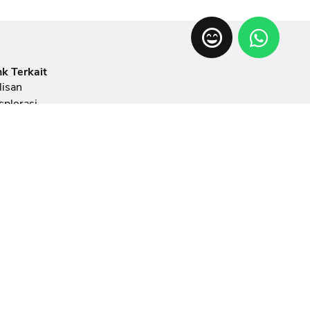
nk Terkait
lisan
splorasi
ent
ang Pamer
tunjuk
meran
AQ
doman Penulisan Artikel