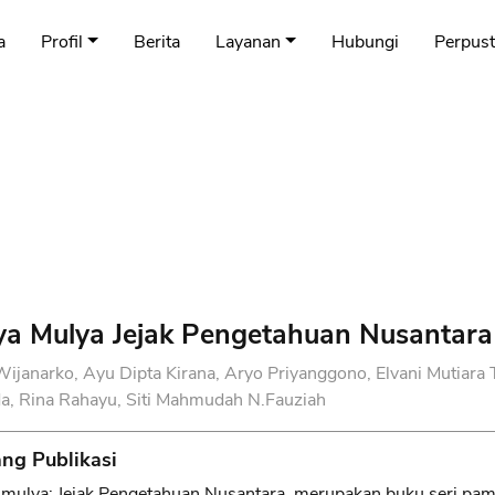
a
Profil
Berita
Layanan
Hubungi
Perpus
ya Mulya Jejak Pengetahuan Nusantara
Wijanarko, Ayu Dipta Kirana, Aryo Priyanggono, Elvani Mutiara Ts
a, Rina Rahayu, Siti Mahmudah N.Fauziah
ng Publikasi
mulya: Jejak Pengetahuan Nusantara, merupakan buku seri pam