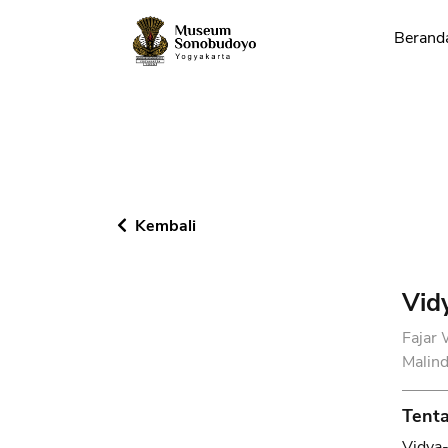
Berand
Kembali
Vid
Fajar 
Malind
Tenta
Vidya-