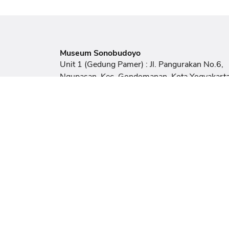
Museum Sonobudoyo
Unit 1 (Gedung Pamer) : Jl. Pangurakan No.6,
Ngupasan, Kec. Gondomanan, Kota Yogyakarta
Daerah Istimewa Yogyakarta 55122
Unit 2 (Kantor) : Jl. Wijilan No.27D, Panembah
Kecamatan Kraton, Kota Yogyakarta, Daerah
Istimewa Yogyakarta 55131
Email
sonobudoyomuseum@gmail.com
Telepon / Fax
(0274) 373617