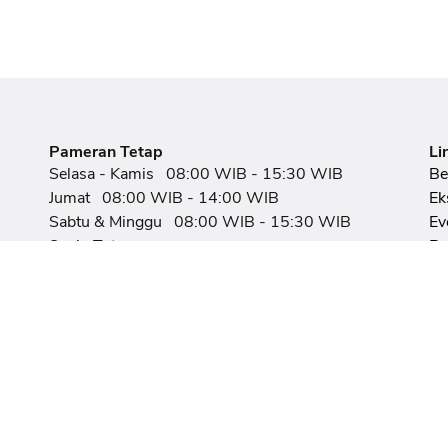
Pameran Tetap
Li
Selasa - Kamis
08:00 WIB - 15:30 WIB
Be
Jumat
08:00 WIB - 14:00 WIB
Ek
Sabtu & Minggu
08:00 WIB - 15:30 WIB
Ev
Senin Tutup
Ru
Pe
Pagelaran Wayang Kulit
Pa
Selasa
20:00 WIB - 22:00 WIB
F
Pagelaran Wayang Topeng Panji
Pe
Jumat - Minggu
20:00 WIB - 21:15 WIB
Pagelaran Kesenian Kerakyatan
Rabu & Kamis
20:00 WIB - 21:00 WIB