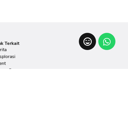
nk Terkait
rita
splorasi
ent
ang Pamer
tunjuk
meran
AQ
doman Penulisan Artikel