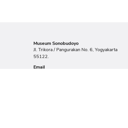
Museum Sonobudoyo
Jl. Trikora / Pangurakan No. 6, Yogyakarta
55122.
Email
sonobudoyomuseum@gmail.com
Telepon / Fax
(0274) 373617