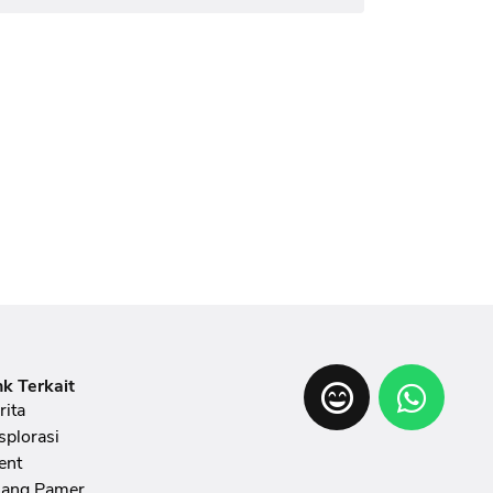
nk Terkait
rita
splorasi
ent
ang Pamer