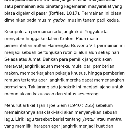
satu permainan adu binatang kegemaran masyarakat yang
biasa digelar di pasar (Raffles, 1817). Permainan ini biasa
dimainkan pada musim
gadon
, musim tanam padi kedua.
Kepopuleran permainan adu jangkrik di Yogyakarta
menyebar hingga ke dalam Kraton. Pada masa
pemerintahan Sultan Hamengku Buwono VII, permainan ini
menjadi sebuah pertunjukan rutin di alun alun setiap hari
Selasa atau Jumat. Bahkan para pemilik jangkrik akan
merawat jangkrik aduan mereka, mulai dari pemberian
makan, memperkerjakan pekerja khusus, hingga pemberian
ramuan tertentu agar jangkrik mereka dapat memenangkan
permainan. Tak jarang adu jangkrik ini menjadi ajang untuk
menunjukkan kekuasaan dan status seseorang.
Menurut artikel Tjan Tjoe Siem (1940 : 255) sebelum
memainkannya anak laki-laki akan menyanyikan sebuah
lagu. Lirik lagu tersebut berisi tentang
‘jantur’
atau mantra,
yang memiliki harapan agar jangkrik menjadi kuat dan