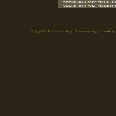
Pengkajian "Koleksi Wadah" Museum Sonobud
Pengkajian "Koleksi Wadah" Museum Son
Copyright © 2007. Museum Negeri Sonobudoyo Yogyakarta. All righ