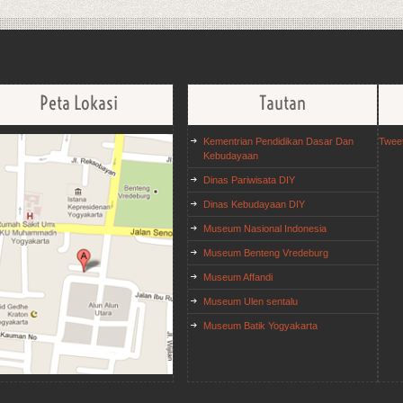
Peta Lokasi
Tautan
Kementrian Pendidikan Dasar Dan
Twee
Kebudayaan
Dinas Pariwisata DIY
Dinas Kebudayaan DIY
Museum Nasional Indonesia
Museum Benteng Vredeburg
Museum Affandi
Museum Ulen sentalu
Museum Batik Yogyakarta