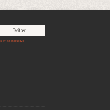
Twitter
ts by @sonobudoyo