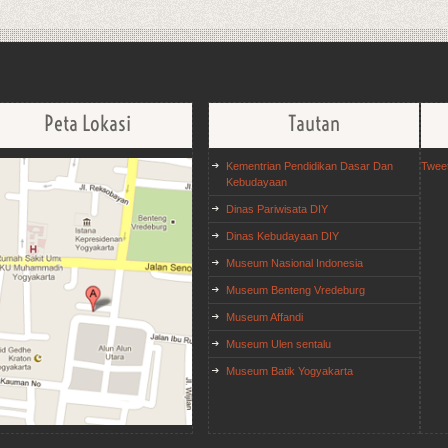
Peta Lokasi
Tautan
Kementrian Pendidikan Dasar Dan
Twee
Kebudayaan
Dinas Pariwisata DIY
Dinas Kebudayaan DIY
Museum Nasional Indonesia
Museum Benteng Vredeburg
Museum Affandi
Museum Ulen sentalu
Museum Batik Yogyakarta