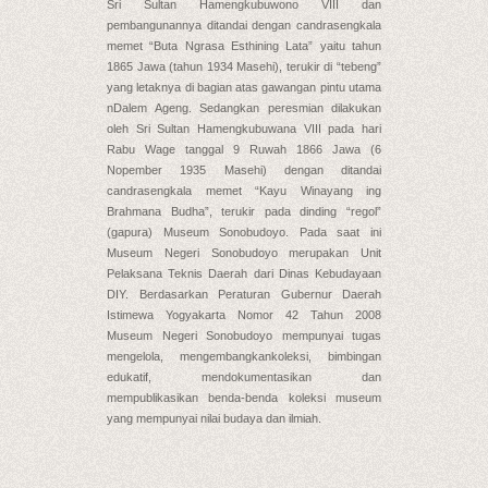
Sri Sultan Hamengkubuwono VIII dan
pembangunannya ditandai dengan candrasengkala
memet “Buta Ngrasa Esthining Lata” yaitu tahun
1865 Jawa (tahun 1934 Masehi), terukir di “tebeng”
yang letaknya di bagian atas gawangan pintu utama
nDalem Ageng. Sedangkan peresmian dilakukan
oleh Sri Sultan Hamengkubuwana VIII pada hari
Rabu Wage tanggal 9 Ruwah 1866 Jawa (6
Nopember 1935 Masehi) dengan ditandai
candrasengkala memet “Kayu Winayang ing
Brahmana Budha”, terukir pada dinding “regol”
(gapura) Museum Sonobudoyo. Pada saat ini
Museum Negeri Sonobudoyo merupakan Unit
Pelaksana Teknis Daerah dari Dinas Kebudayaan
DIY. Berdasarkan Peraturan Gubernur Daerah
Istimewa Yogyakarta Nomor 42 Tahun 2008
Museum Negeri Sonobudoyo mempunyai tugas
mengelola, mengembangkankoleksi, bimbingan
edukatif, mendokumentasikan dan
mempublikasikan benda-benda koleksi museum
yang mempunyai nilai budaya dan ilmiah.