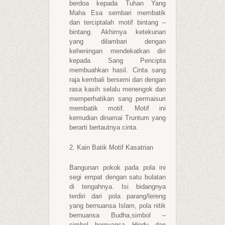
berdoa kepada Tuhan Yang
Maha Esa sembari membatik
dan terciptalah motif bintang –
bintang. Akhirnya ketekunan
yang dilambari dengan
keheningan mendekatkan diri
kepada Sang Pencipta
membuahkan hasil. Cinta sang
raja kembali bersemi dan dengan
rasa kasih selalu menengok dan
memperhatikan sang permaisuri
membatik motif. Motif ini
kemudian dinamai Truntum yang
berarti bertautnya cinta.
2. Kain Batik Motif Kasatrian
Bangunan pokok pada pola ini
segi empat dengan satu bulatan
di tengahnya. Isi bidangnya
terdiri dari pola parang/lereng
yang bernuansa Islam, pola nitik
bernuansa Budha,simbol –
simbol bernuansa Hindu dan