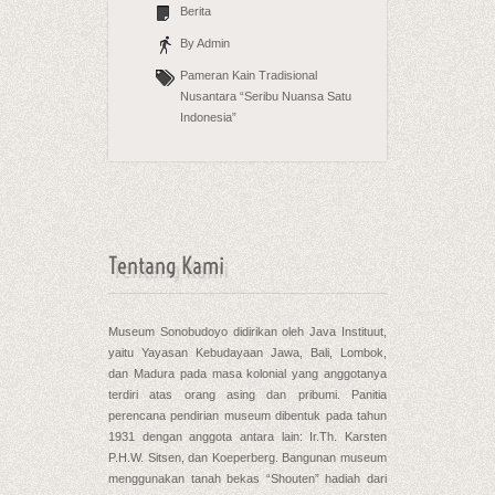
Berita
By Admin
Pameran Kain Tradisional
Nusantara “Seribu Nuansa Satu
Indonesia”
Tentang Kami
Museum Sonobudoyo didirikan oleh Java Instituut,
yaitu Yayasan Kebudayaan Jawa, Bali, Lombok,
dan Madura pada masa kolonial yang anggotanya
terdiri atas orang asing dan pribumi. Panitia
perencana pendirian museum dibentuk pada tahun
1931 dengan anggota antara lain: Ir.Th. Karsten
P.H.W. Sitsen, dan Koeperberg. Bangunan museum
menggunakan tanah bekas “Shouten” hadiah dari