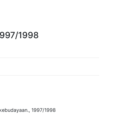
Area Anggota
Pustakawan
997/1998
 kebudayaan
.,
1997/1998