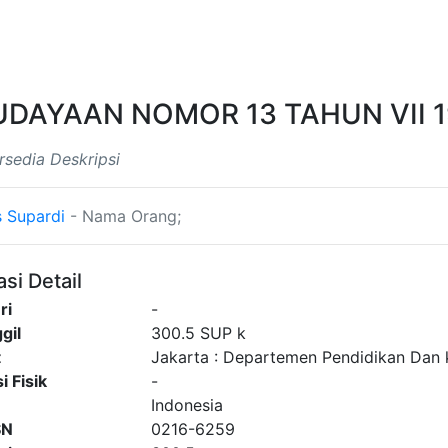
Beranda
Koleksi
Informasi
DAYAAN NOMOR 13 TAHUN VII 1
rsedia Deskripsi
 Supardi
- Nama Orang;
si Detail
ri
-
gil
300.5 SUP k
t
Jakarta
:
Departemen Pendidikan Dan
i Fisik
-
Indonesia
SN
0216-6259