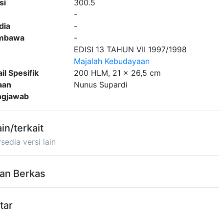
si
300.5
-
dia
-
embawa
-
EDISI 13 TAHUN VII 1997/1998
Majalah Kebudayaan
il Spesifik
200 HLM, 21 x 26,5 cm
aan
Nunus Supardi
ngjawab
ain/terkait
sedia versi lain
an Berkas
tar