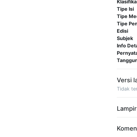
Klasifika
Tipe Isi
Tipe Me
Tipe P
Edisi
Subjek
Info Deta
Pernyat
Tanggu
Versi l
Tidak ter
Lampir
Komen