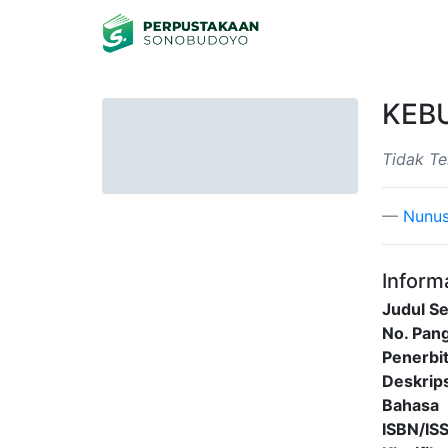
KEBU
Tidak Te
Nunus
Informa
Judul Se
No. Pang
Penerbi
Deskrips
Bahasa
ISBN/IS